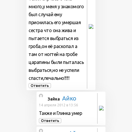
много,у меня у знакомого
был случай ему
приснилась его умершая
сестра что она жива и
пытается выбраться из
гроба,он её раскопал а
там от ногтей на гробе
царапины были пыталась
выбраться,но не успели
спасти,печально!!!!!
Ответить
Айко
Зайка
14 апреля 2012 в 13:56
Также и Глинка умер
Ответить