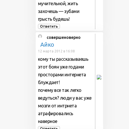
мучительной, жить
захочешь — зубами
грысть будешь!
Ответить
совершеноверно
Айко
12 марта 2012 в 16:08
кому ты рассказываешь
этот боян уже годами
просторами интернета
блуждает!
почему все так легко
ведуться? люди у вас уже
мозги от интрнета
атрафировались
наверное
Ответить