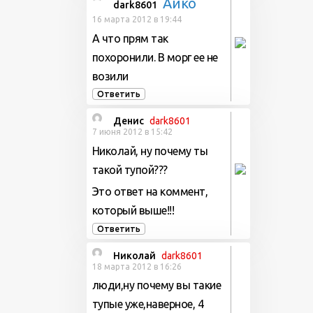
Айко
dark8601
16 марта 2012 в 19:44
А что прям так
похоронили. В морг ее не
возили
Ответить
Денис
dark8601
7 июня 2012 в 15:42
Николай, ну почему ты
такой тупой???
Это ответ на коммент,
который выше!!!
Ответить
Николай
dark8601
18 марта 2012 в 16:26
люди,ну почему вы такие
тупые уже,наверное, 4