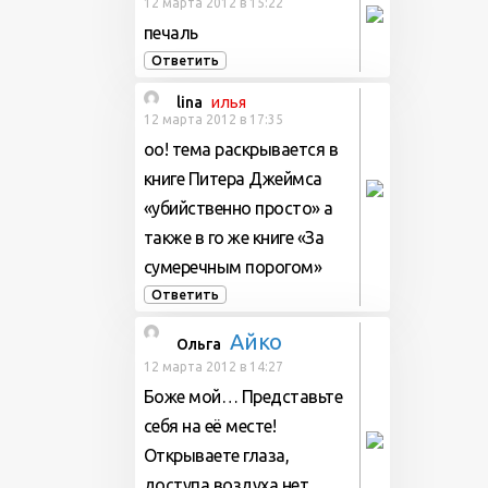
12 марта 2012 в 15:22
печаль
Ответить
lina
илья
12 марта 2012 в 17:35
оо! тема раскрывается в
книге Питера Джеймса
«убийственно просто» а
также в го же книге «За
сумеречным порогом»
Ответить
Айко
Ольга
12 марта 2012 в 14:27
Боже мой… Представьте
себя на её месте!
Открываете глаза,
доступа воздуха нет,