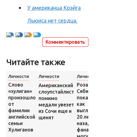
У американца Крэйга
Льюиса нет сердца.
1
Комментировать
Читайте также
Личности
Личности
Личности
Головоломки
Роза
Слово
Американский
Знаменитост
Сябитова
«хулиган»
слоупстайлист
сделавшие
показала,
произошло
помимо
удачную
как
от
медали увезет
пластику нос
выглядела
фамилии
из Сочи еще и
20 лет
английской
щенят
назад и
семьи
фанаты не
Хулиганов
могут ее