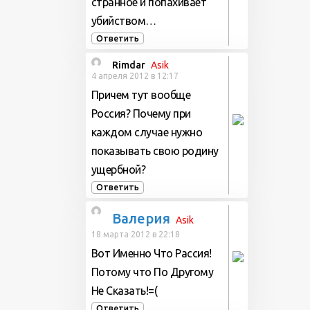
странное и попахивает
убийством…
Ответить
Rimdar
Аsik
4 апреля 2012 в 12:17
Причем тут вообще
Россия? Почему при
каждом случае нужно
показывать свою родину
ущербной?
Ответить
Валерия
Аsik
18 марта 2012 в 22:18
Вот Именно Что Рассия!
Потому что По Другому
Не Сказать!=(
Ответить