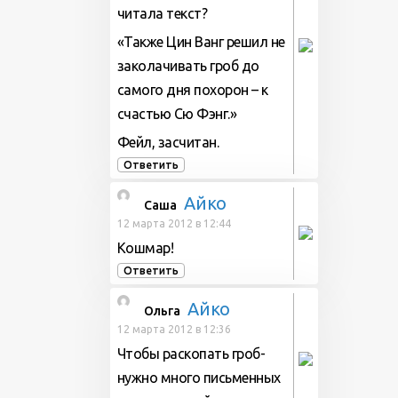
читала текст?
«Также Цин Ванг решил не
заколачивать гроб до
самого дня похорон – к
счастью Сю Фэнг.»
Фейл, засчитан.
Ответить
Айко
Cаша
12 марта 2012 в 12:44
Кошмар!
Ответить
Айко
Ольга
12 марта 2012 в 12:36
Чтобы раскопать гроб-
нужно много письменных