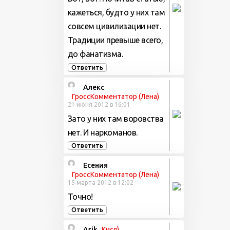
кажеться, будто у них там
совсем цивилизации нет.
Традиции превыше всего,
до фанатизма.
Ответить
Алекс
ГроссКомментатор (Лена)
21 июня 2012 в 16:01
Зато у них там воровства
нет. И наркоманов.
Ответить
Есения
ГроссКомментатор (Лена)
15 марта 2012 в 12:02
Точно!
Ответить
Аsik
Кися)