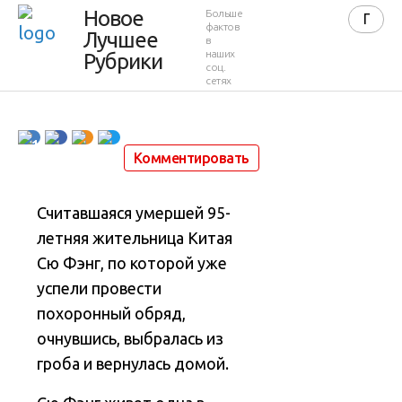
выбралась
Новое
Больше
фактов
Лучшее
из гроба
в
наших
Рубрики
соц.
сетях
12 марта 2012 в 01:06
192 424
184
1
Комментировать
Считавшаяся умершей 95-
летняя жительница Китая
Сю Фэнг, по которой уже
успели провести
похоронный обряд,
очнувшись, выбралась из
гроба и вернулась домой.