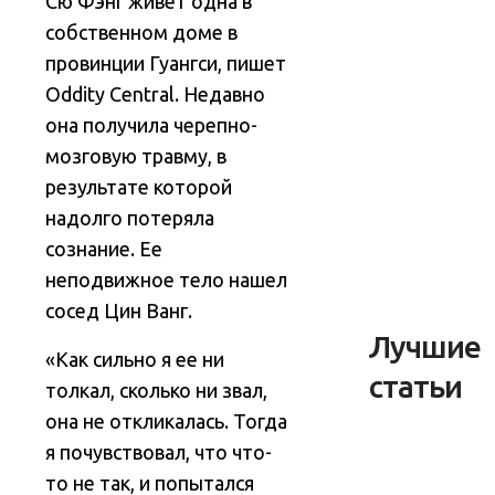
Сю Фэнг живет одна в
собственном доме в
провинции Гуангси, пишет
Oddity Central. Недавно
она получила черепно-
мозговую травму, в
результате которой
надолго потеряла
сознание. Ее
неподвижное тело нашел
сосед Цин Ванг.
Лучшие
«Как сильно я ее ни
статьи
толкал, сколько ни звал,
она не откликалась. Тогда
я почувствовал, что что-
то не так, и попытался