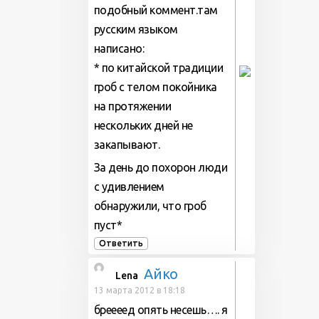
подобный коммент.там
русским языком
написано:
* по китайской традиции
гроб с телом покойника
на протяжении
нескольких дней не
закапывают.
За день до похорон люди
с удивлением
обнаружили, что гроб
пуст*
Ответить
Айко
Lena
13 марта 2012 в 18:18
бреееед опять несешь…. я