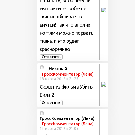
царапать, вообще если
вы помните гроб ещё
тканью обшивается
внутри! так что вполне
ногтями можно порвать
ткань, и это будет
красноречиво.
Ответить
Николай
ГроссКомментатор (Лена)
18 марта 2012 в 21:26
Сюжет из фильма Убить
Била 2
Ответить
ГроссКомментатор (Лена)
ГроссКомментатор (Лена)
13 марта 2012 в 21:05