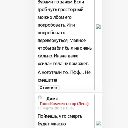
Зубами то зачем. Если
гроб чуть просторный
можно лбом его
попробовать. Или
попробовать
перевернуться, главное
чтобы забит был не очень
сильно. Иначе даже
«сила» тела не поможет.
А ноготями то.. Пфф… Не
смешите)
Ответить
Дима
ГроссКомментатор (Лена)
13 марта 2012 в 15:46
Поймешь, что смерть
будет ужасно