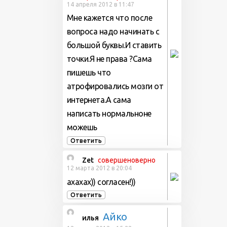
14 апреля 2012 в 11:47
Мне кажется что после
вопроса надо начинать с
большой буквы.И ставить
точки.Я не права ?Сама
пишешь что
атрофировались мозги от
интернета.А сама
написать нормальноне
можешь
Ответить
Zet
совершеноверно
12 марта 2012 в 20:04
ахахах)) согласен!))
Ответить
Айко
илья