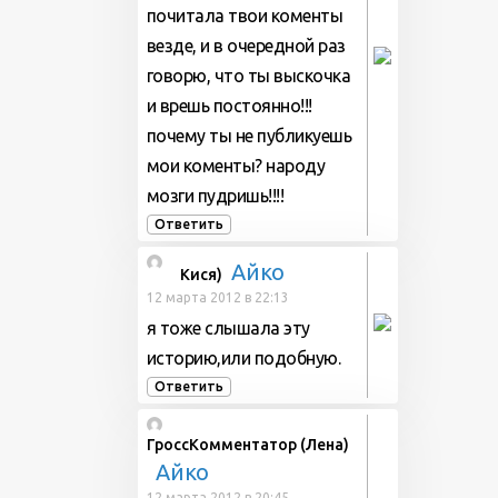
почитала твои коменты
везде, и в очередной раз
говорю, что ты выскочка
и врешь постоянно!!!
почему ты не публикуешь
мои коменты? народу
мозги пудришь!!!!
Ответить
Айко
Кися)
12 марта 2012 в 22:13
я тоже слышала эту
историю,или подобную.
Ответить
ГроссКомментатор (Лена)
Айко
12 марта 2012 в 20:45