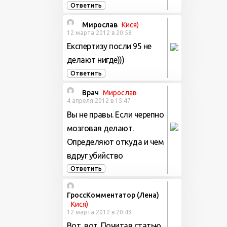
Ответить
Мирослав
Кися)
12 марта 2012 в 20:58
Експертизу посли 95 не
делают нигде)))
Ответить
Врач
Мирослав
4 апреля 2012 в 15:47
Вы не правы. Если черепно
мозговая делают.
Определяют откуда и чем
вдруг убийство
Ответить
ГроссКомментатор (Лена)
Кися)
12 марта 2012 в 20:43
Вот, вот. Почитав статью,