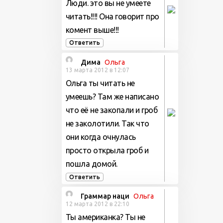
Люди. это вы не умеете
читать!!!! Она говорит про
комент выше!!!
Ответить
Дима
Ольга
13 марта 2012 в 12:07
Ольга ты читать не
умеешь? Там же написано
что её не закопали и гроб
не заколотили. Так что
они когда очнулась
просто открыла гроб и
пошла домой.
Ответить
Граммар наци
Ольга
12 марта 2012 в 22:10
Ты американка? Ты не