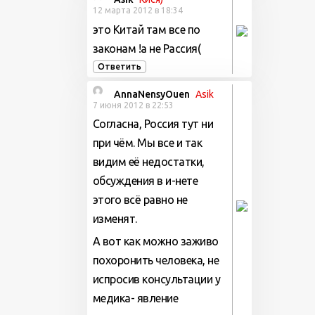
12 марта 2012 в 18:34
это Китай там все по
законам !а не Рассия(
Ответить
AnnaNensyOuen
Аsik
7 июня 2012 в 22:53
Согласна, Россия тут ни
при чём. Мы все и так
видим её недостатки,
обсуждения в и-нете
этого всё равно не
изменят.
А вот как можно заживо
похоронить человека, не
испросив консультации у
медика- явление