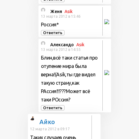
Женя
Аsik
13 марта 2012 в 15:46
Россия*
Ответить
Александо
Аsik
13 марта 2012 в 14:55
Блин,всё таки статья про
отупение мира была
верна!(Asik,ты где видел
такую страну,как
РАссия!!!???Может всё
таки РОссия?
Ответить
Айко
12 марта 2012 в 09:17
Таких случаев очень