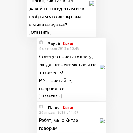
только, как так взял
,какой то сосед и сам ее в
гроб,там что экспертиза
врачей не нужна?!
Ответить
ЗарнА
Кися)
4 октября 2013 в 10:45
Советую почитать книгу ,,
люди феномены» там и не
такое есть!
P. S. Почитайте,
понравится
Ответить
Павел
Кися)
20 января 2013 в 11:09
Ребят, мы о Китае
говорим.