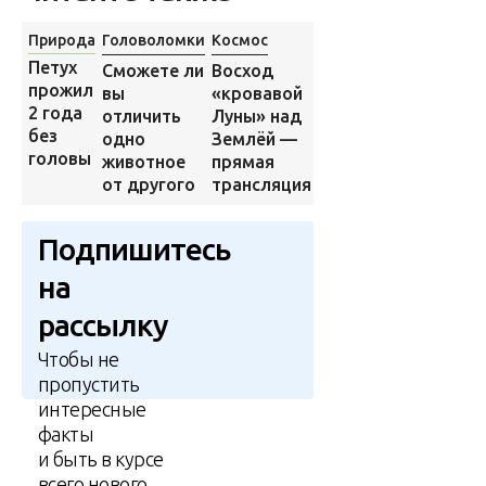
Природа
Головоломки
Космос
Интернет
Петух
Восход
10 фото, на
Сможете ли
прожил
«кровавой
которых
вы
2 года
Луны» над
всё не так
отличить
без
Землёй —
однозначно
одно
головы
прямая
животное
трансляция
от другого
Подпишитесь
на
рассылку
Чтобы не
пропустить
интересные
факты
и быть в курсе
всего нового