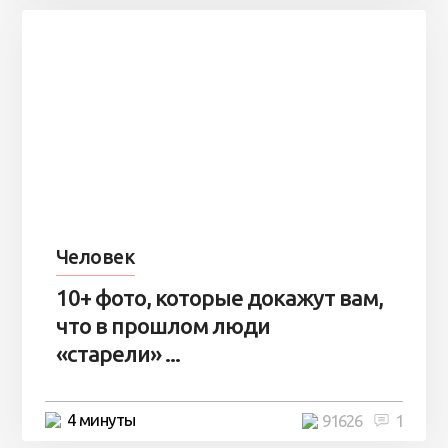
Человек
10+ фото, которые докажут вам,
что в прошлом люди
«старели» ...
4 минуты
91626
1