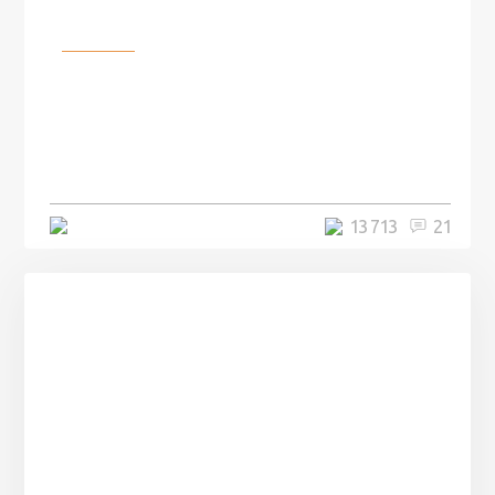
Разное
100 лет назад на этом острове
посреди моря забыли 100
человек и вернулись туда спустя
7 лет
5 минут
13 713
21