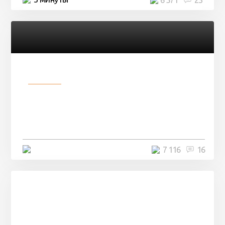
Разное
Парни нашли в лесу
заброшенный вагон и решили
остаться там на ...
4 минуты
7 116
16