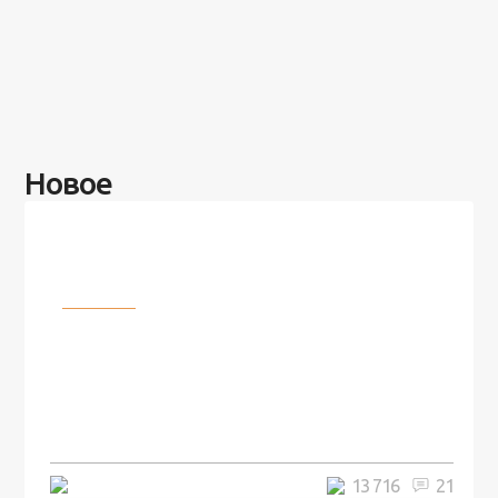
Новое
Разное
100 лет назад на этом острове
посреди моря забыли 100
человек и вернулись туда спустя
7 лет
5 минут
13 716
21