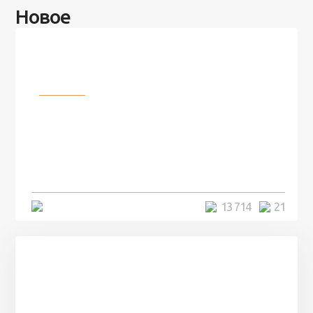
Новое
Разное
100 лет назад на этом острове
посреди моря забыли 100
человек и вернулись туда спустя
7 лет
5 минут
13 714
21