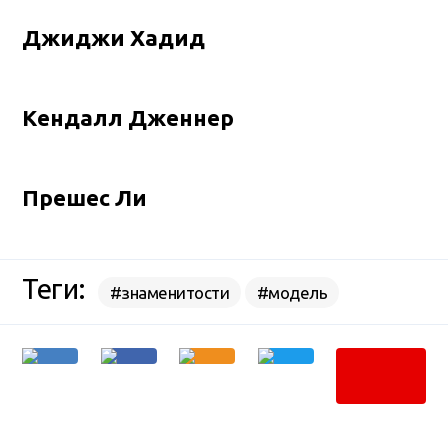
Джиджи Хадид
Кендалл Дженнер
Прешес Ли
Теги:
#знаменитости
#модель