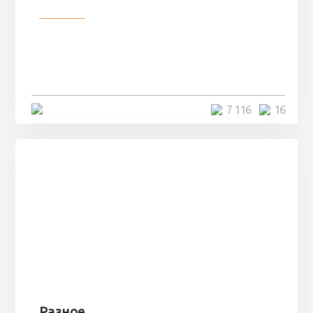
Разное
Парни нашли в лесу
заброшенный вагон и решили
остаться там на ...
4 минуты
7 116
16
Разное