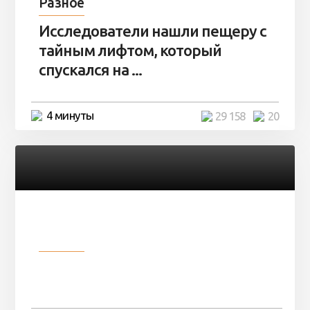
Разное
Исследователи нашли пещеру с
тайным лифтом, который
спускался на ...
4 минуты
29 158
20
Разное
Девушка показала свои фото, но
никто так и не смог угадать ...