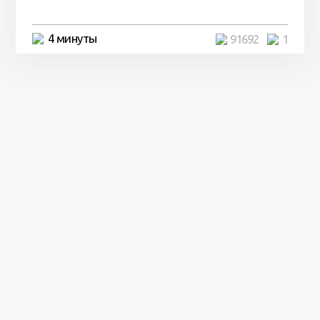
4 минуты
91692
1