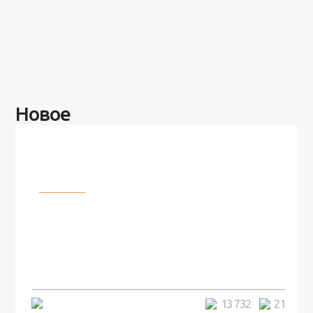
Новое
Разное
100 лет назад на этом острове
посреди моря забыли 100
человек и вернулись туда спустя
7 лет
5 минут
13 732
21