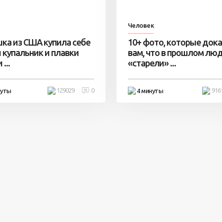
Человек
ка из США купила себе
10+ фото, которые док
 купальник и плавки
вам, что в прошлом лю
...
«старели» ...
129029
0
916
нуты
4 минуты