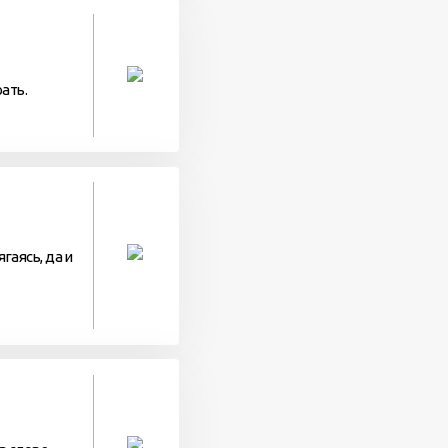
ать.
гаясь, да и