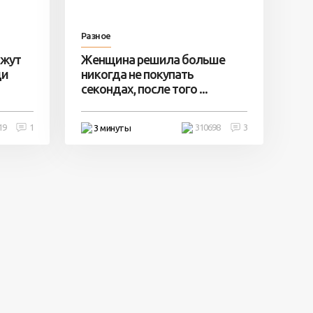
Разное
ажут
Женщина решила больше
ди
никогда не покупать
секондах, после того ...
19
1
310698
3
3 минуты