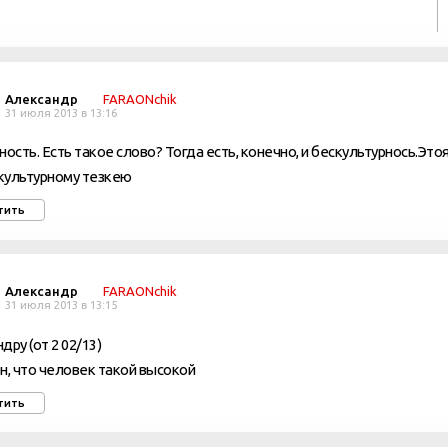
Александр
FARAONchik
31 июля 2013 в 13:16
ность. Есть такое слово? Тогда есть, конечно, и бескультурнось.Это
культурному тезкею
тить
Александр
FARAONchik
31 июля 2013 в 13:15
дру (от 2 02/13)
н, что человек такой высокой
тить