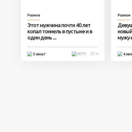
Разное
Разное
Этот мужчина почти 40 лет
Девуш
копал тоннель в пустыне и в
новый
один день ...
мужу и 
88775
4
5 минут
4 ми