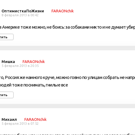
ОптимисткаПоЖизни
FARAONchik
8 февраля 2013 в 00:42
в Америке тоже можно, не боись: за собаками никто и не думает убир
тить
Мишка
FARAONchik
5 февраля 2013 в 20:35
то, Россия же намного круче, можно говно по улицам собрать не напря
людей тоже поснимать, гнилые все
тить
Михаил
FARAONchik
5 февраля 2013 в 07:52