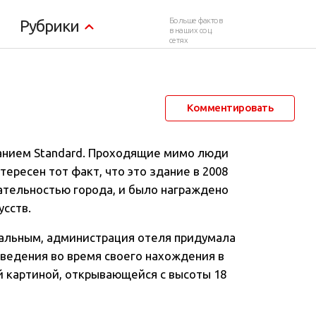
рка
Больше фактов
Рубрики
в наших соц.
сетях
2 февраля 2013 в 13:37
307 130
79
Комментировать
анием Standard
. Проходящие мимо люди
ересен тот факт, что это здание в 2008
ательностью города, и было награждено
сств.
нальным, администрация отеля придумала
ведения во время своего нахождения в
й картиной, открывающейся с высоты 18