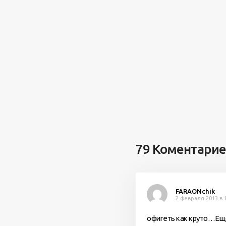
79 Коментари
FARAONchik
2 февраля 2013 в 
офигеть как круто…Ещё