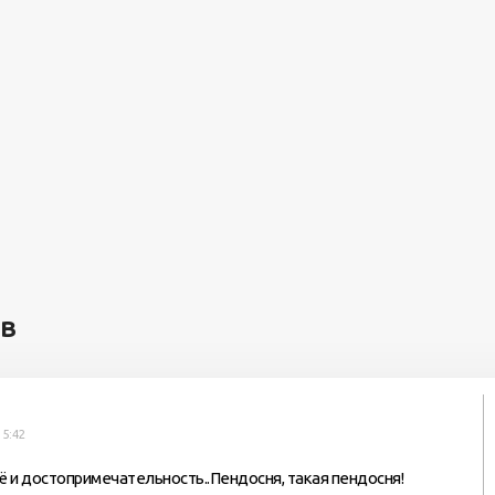
ев
15:42
 и достопримечательность..Пендосня, такая пендосня!