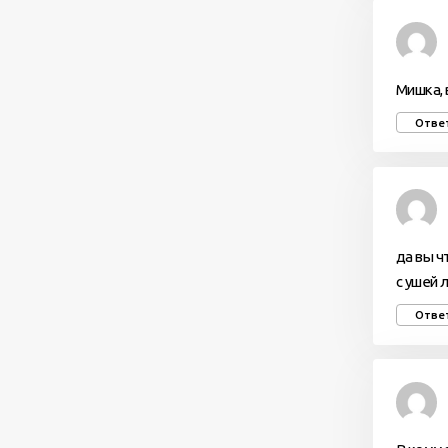
Мишка, 
Отве
да вы ч
с ушей 
Отве