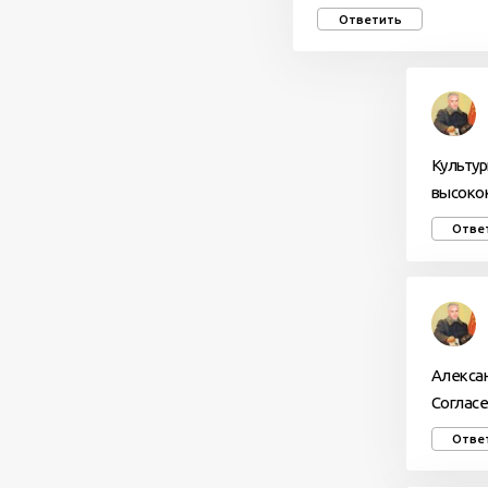
Ответить
Культур
высоко
Отве
Алексан
Согласе
Отве