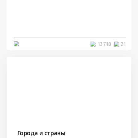
100 лет назад на этом острове
посреди моря забыли 100
человек и вернулись туда спустя
7 лет
5 минут
13 718
21
Города и страны