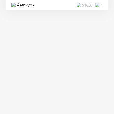
4 минуты
91656
1