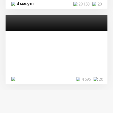
4 минуты
29 158
20
Разное
Девушка показала свои фото, но
никто так и не смог угадать ...
4 минуты
4 595
20