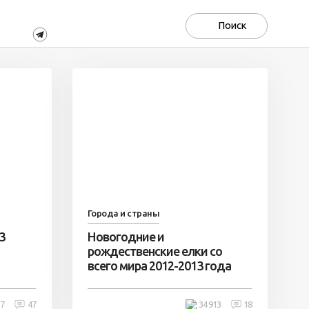
Города и страны
3
Новогодние и
рождественские елки со
всего мира 2012-2013 года
37
47
34 913
18