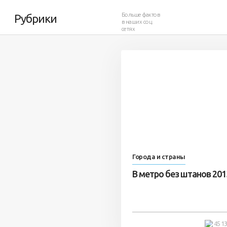
Больше фактов
Рубрики
в наших соц.
сетях
66 857
173
Города и страны
В метро без штанов 201
45 1