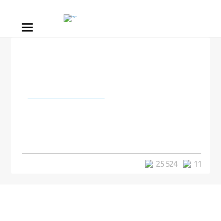
Города и страны
Немецкая модель удалила 4
ребра, чтобы получить осиную
талию
25 524
11