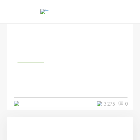
Природа
Мужчина сделал аквариум
специально для своего кота и
удивил весь интернет
3 минуты
3 275
0