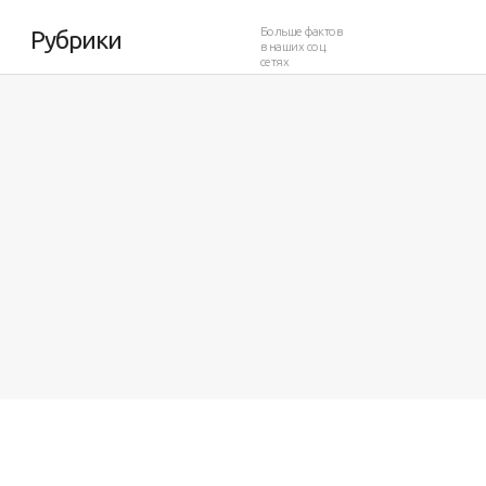
Больше фактов
Рубрики
в наших соц.
сетях
8 292
0