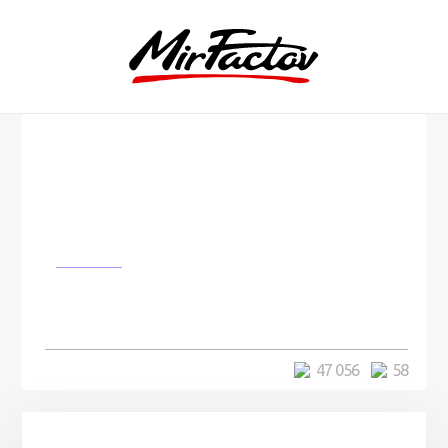
Космос
Астрономы вычислили возраст
самой старой звезды
47 056
58