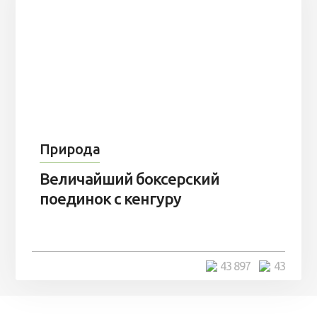
Природа
Величайший боксерский
поединок с кенгуру
43 897
43