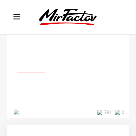
Личности
Мухаммед Али продал свои
рисунки из детства за миллион
долларов
5 минут
761
0