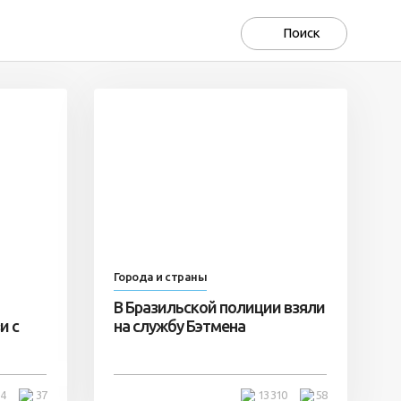
Города и страны
В Бразильской полиции взяли
и с
на службу Бэтмена
14
37
13 310
58