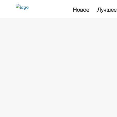
любого русского, ведь это со
Новое
Лучшее
4 минуты