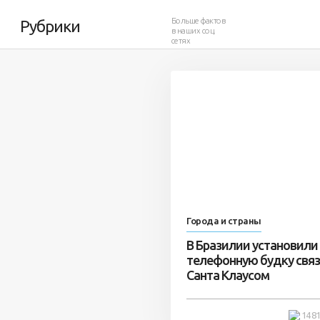
всем другой мир
Больше фактов
Рубрики
в наших соц.
сетях
8 347
0
Города и страны
В Бразилии установили
телефонную будку связ
Санта Клаусом
14 8