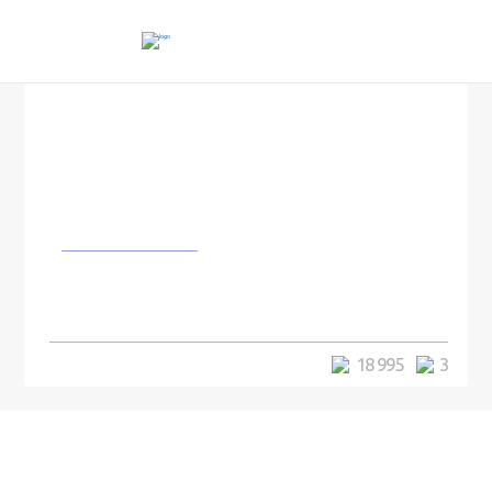
Изобретения
Названы сроки уничтожения
Земли
18 995
3