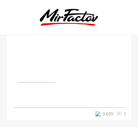
Изобретения
Японец создаёт уникальные
сооружения из обычных монет
9 699
1