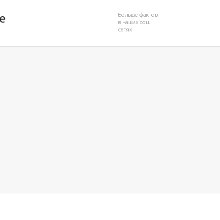
Больше фактов
е
в наших соц.
сетях
1 931
1