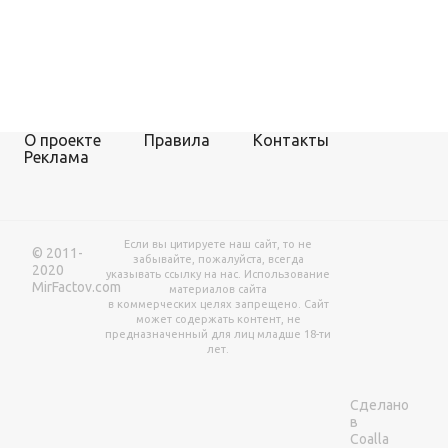
О проекте
Правила
Контакты
Реклама
Если вы цитируете наш сайт, то не
© 2011-
забывайте, пожалуйста, всегда
2020
указывать ссылку на нас. Использование
MirFactov.com
материалов сайта
в коммерческих целях запрещено. Сайт
может содержать контент, не
предназначенный для лиц младше 18-ти
лет.
Сделано
в
Coalla