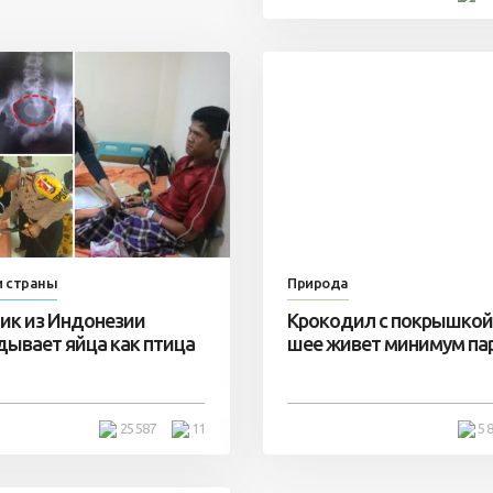
и страны
Природа
ик из Индонезии
Крокодил с покрышкой
дывает яйца как птица
шее живет минимум пар
25 587
11
5 