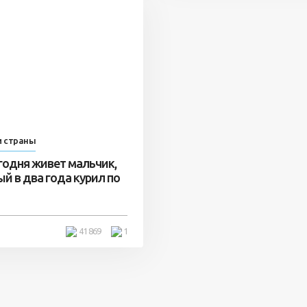
и страны
годня живет мальчик,
й в два года курил по
41 869
1