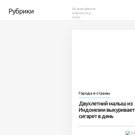
Больше фактов
Рубрики
в наших соц.
сетях
4 879
6
Города и страны
Двухлетний малыш из
Индонезии выкуривает
сигарет в день
8 