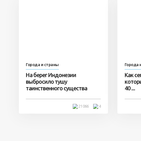
Города и страны
Города 
На берег Индонезии
Как се
выбросило тушу
которы
таинственного существа
40 ...
21 066
4