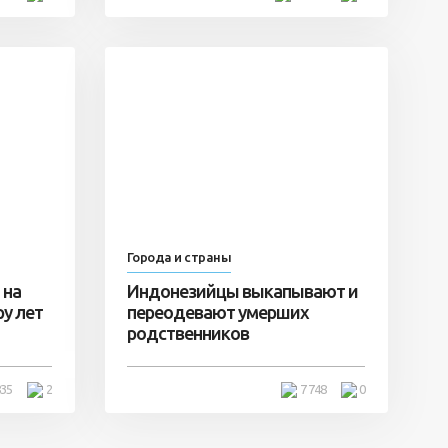
Города и страны
 на
Индонезийцы выкапывают и
у лет
переодевают умерших
родственников
835
2
7 748
0