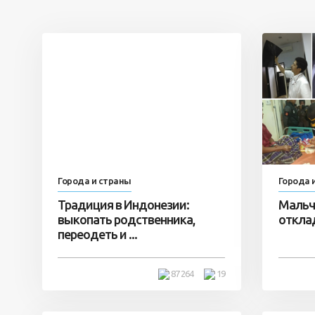
Города и страны
Города 
Традиция в Индонезии:
Мальч
выкопать родственника,
откла
переодеть и ...
87 264
19