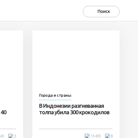
Города и страны
В Индонезии разгневанная
 40
толпа убила 300 крокодилов
443
3
13 430
8