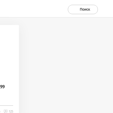
199
6
125