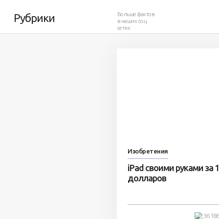
мощью iPad
Больше фактов
Рубрики
в наших соц.
сетях
53 353
32
Изобретения
iPad своими руками за 
долларов
36 18