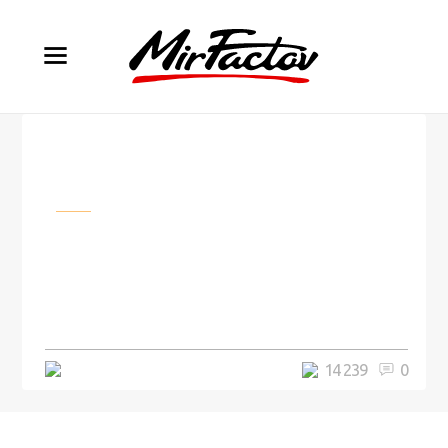
Еда
Девушка пришла в офис после
пандемии и не поверила своим
глазам, когда увидела забытый
ею фрукт
4 минуты
14 239
0