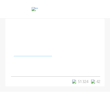
Города и страны
Cерия снимков СССР конца 1950-
х
51 324
42