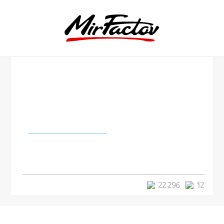
Города и страны
Аргентинец заплатил $35 тысяч
за мечту быть эльфом
22 296
12