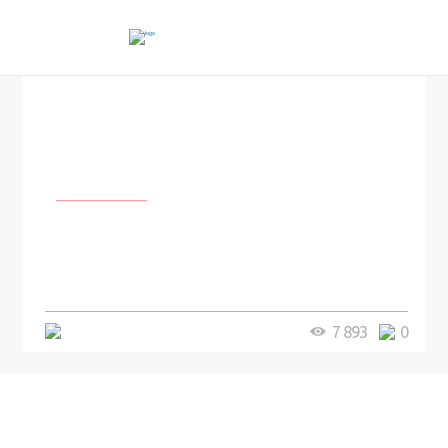
Личности
Как бы выглядели супергерои
киновселенной Marvel, если бы
их играли российские актёры
4 минуты
7 893
0