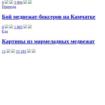
0
3 904
Природа
Бой медвежат-боксеров на Камчатке
0
1 865
Еда
Картины из мармеладных медвежат
11
15 181