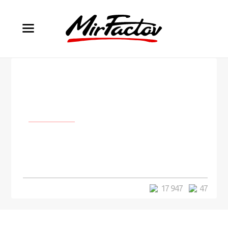
Личности
Месси стал лучшим
футболистом мира в четвертый
раз подряд
17 947
47