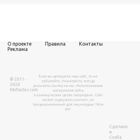
О проекте
Правила
Контакты
Реклама
Если вы цитируете наш сайт, то не
© 2011-
забывайте, пожалуйста, всегда
2020
указывать ссылку на нас. Использование
MirFactov.com
материалов сайта
в коммерческих целях запрещено. Сайт
может содержать контент, не
предназначенный для лиц младше 18-ти
лет.
Сделано
в
Coalla