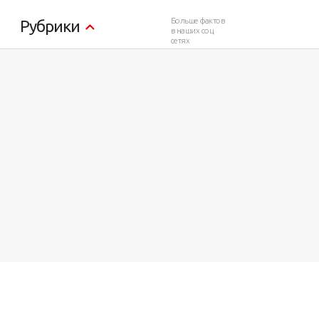
Больше фактов
Рубрики
в наших соц.
сетях
16 596
10