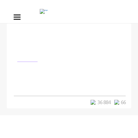
Космос
В районе озера Чебаркуль
обнаружены фрагменты
метеорита
36 884
66