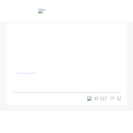
Другое
Офис Google в Москве
47 537
52