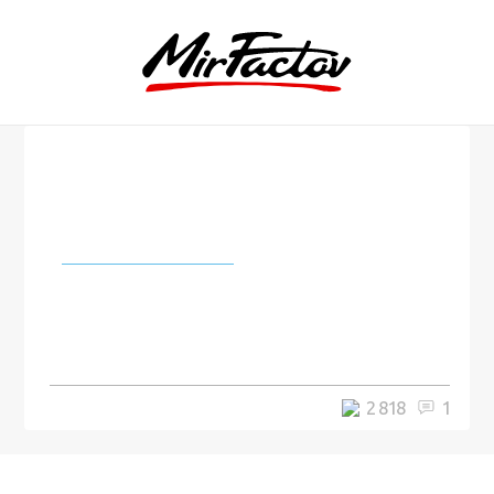
Города и страны
Американский доктор Айболит:
ортопед изготовил протез для
пони
2 818
1