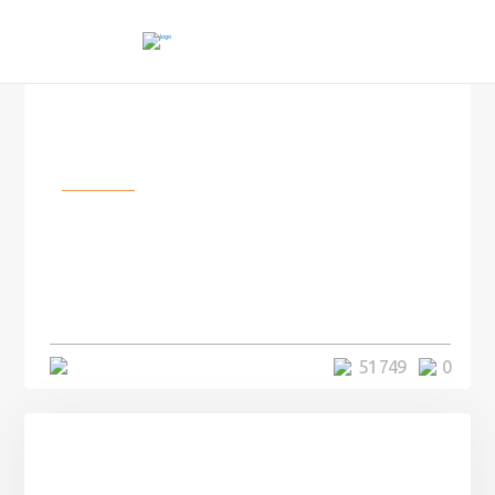
Разное
Сотрудников этой почтовой
службы 20 лет сажали в тюрьму
за воровство, хотя они не ничего
не брали, а вся проблема была ...
4 минуты
51 749
0