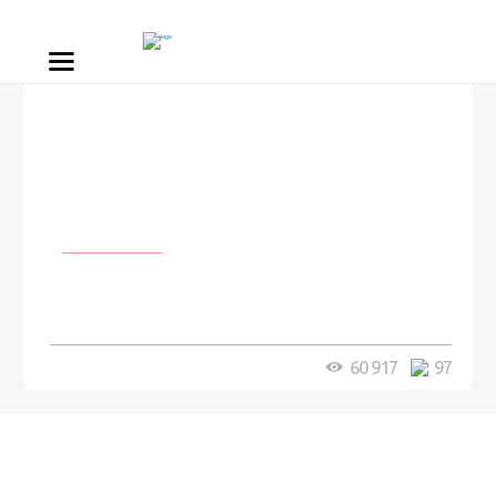
Личности
В США проведена операция по
полной пересадке лица
60 917
97