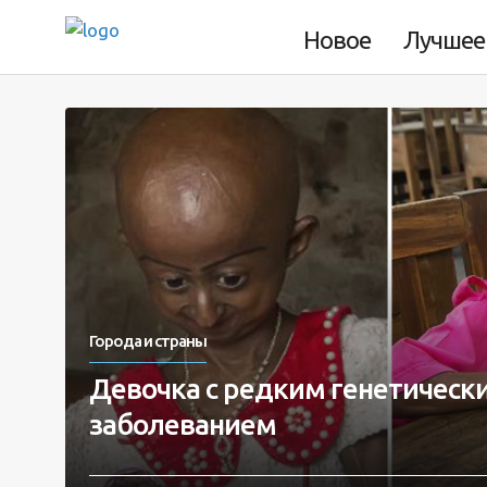
Новое
Лучшее
Города и страны
Девочка с редким генетическ
заболеванием