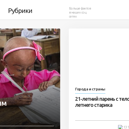
Больше фактов
Рубрики
в наших соц.
сетях
Города и страны
21-летний парень с тел
им
летнего старика
13 