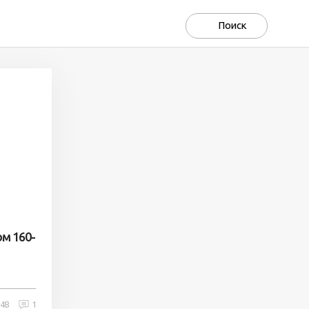
ом 160-
148
1