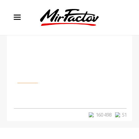
Разное
10 самых душераздирающих
фильмов
160 498
51