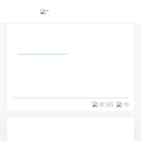
Города и страны
Традиция в Индонезии:
выкопать родственника,
переодеть и
сфотографироваться
87 265
19