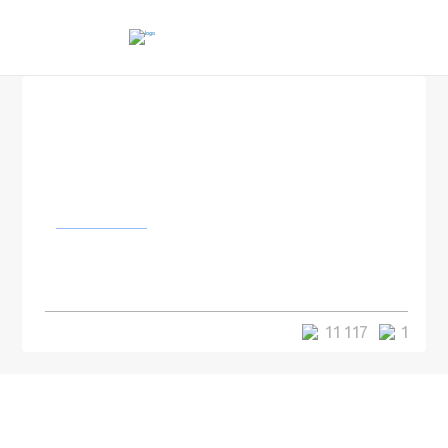
Интернет
Лондонская фитнес пара —
самая тренированная в мире
11 117
1