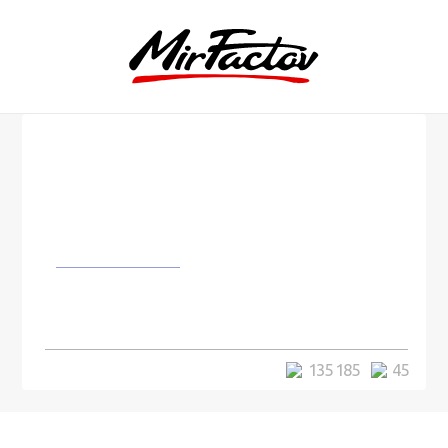
Изобретения
Найден способ обойти пароль в
iPhone
135 185
45