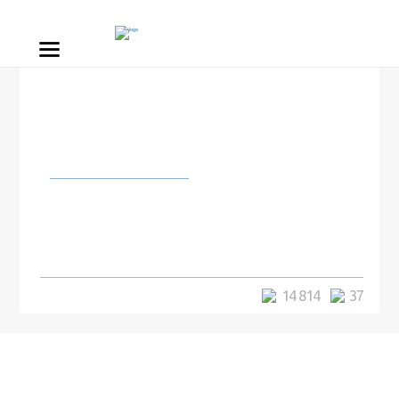
Города и страны
В Бразилии установили
телефонную будку связи с Санта
Клаусом
14 814
37