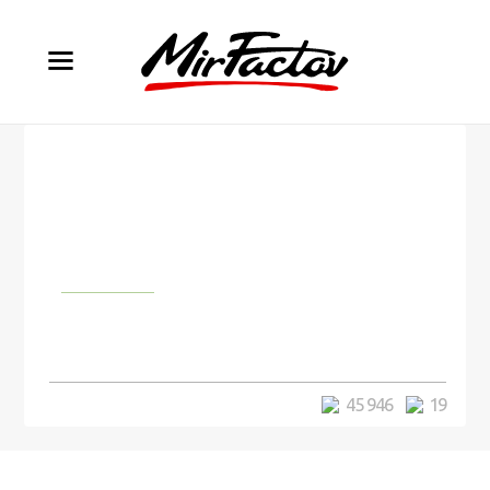
Природа
Японский ресторан купил тунца
за 1,8 миллиона долларов
45 946
19