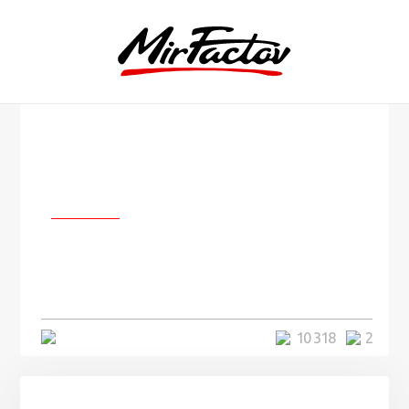
Любовь
Имам из Уганды позарился на
молоденькую «девчoнку» и стал
посмешищем
3 минуты
10 318
2