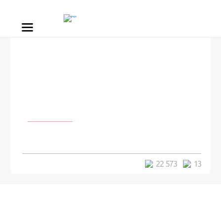
Личности
Самый юный укротитель змей
22 573
13