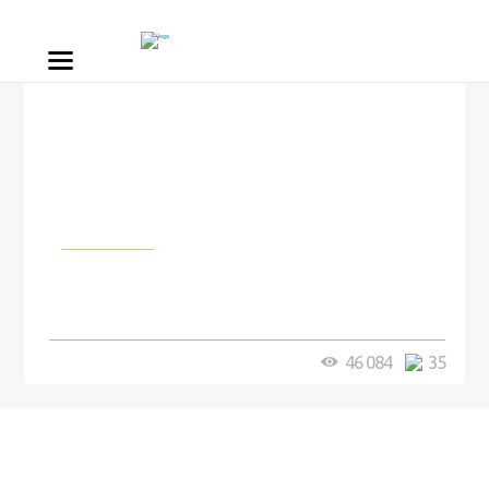
Природа
В Иртыше поймали гигантскую
пиранью
46 084
35