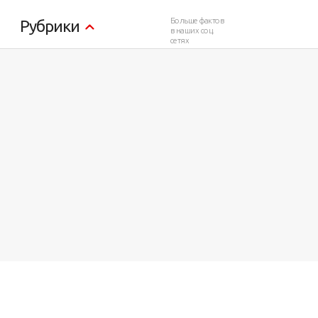
Больше фактов
Рубрики
в наших соц.
сетях
75 412
1