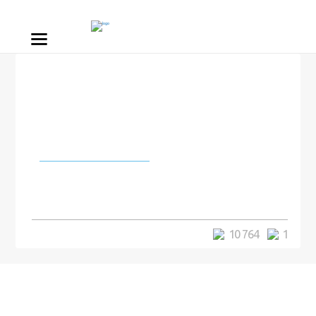
Города и страны
В Китае нашли кладбище
людей-великанов
10 764
1