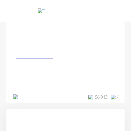
Изобретения
Вещи, которые были так
необходимы в прошлом, а
сейчас удивляют нас
2 минуты
56 913
4