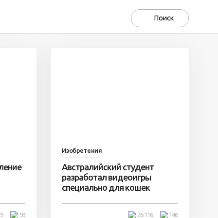
Изобретения
оление
Австралийский студент
разработал видеоигры
специально для кошек
39
93
26 116
146