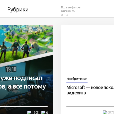
Больше фактов
Рубрики
в наших соц.
сетях
н уже подписал
Изобретения
в, а все потому
Microsoft — новое пок
видеоигр
68 7
1 305
0