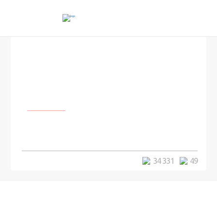
Человек
Увлекательная профессия
испытателя водных горок
34 331
49