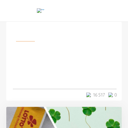
Разное
Бывшие воры поделились
своими лайфхаками, как они
понимают, что грабить будут
именно вашу квартиру и как
этого избежать
4 минуты
16 517
0